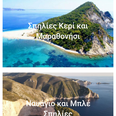
Σπηλίες Κερί και
Μαραθονήσι
Ναυάγιο και Μπλέ
Σπηλίες